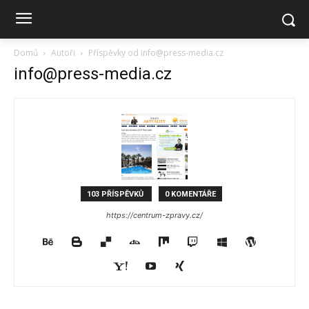
Domů
Autoři
Příspěvky od info@press-media.cz
info@press-media.cz
103 PŘÍSPĚVKŮ
0 KOMENTÁŘE
https://centrum-zpravy.cz/