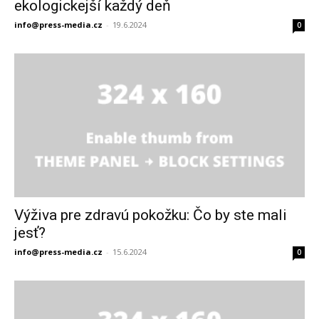
ekologickejší každý deň
info@press-media.cz
-
19.6.2024
0
Výživa pre zdravú pokožku: Čo by ste mali
jesť?
info@press-media.cz
-
15.6.2024
0