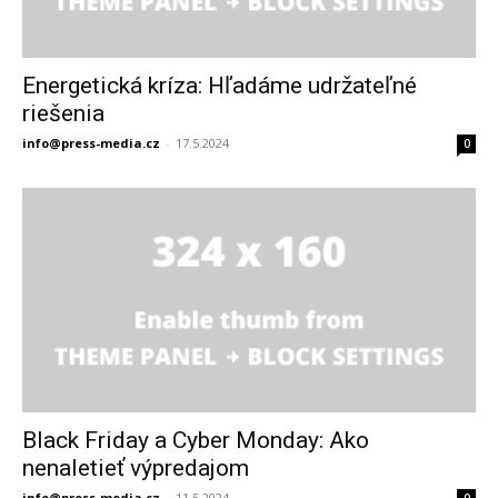
Energetická kríza: Hľadáme udržateľné
riešenia
info@press-media.cz
-
17.5.2024
0
Black Friday a Cyber Monday: Ako
nenaletieť výpredajom
info@press-media.cz
-
11.5.2024
0