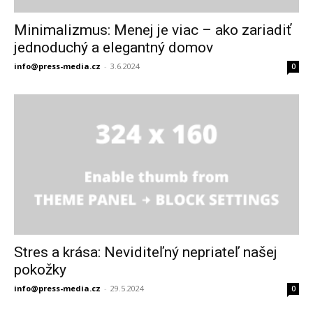
Minimalizmus: Menej je viac – ako zariadiť
jednoduchý a elegantný domov
info@press-media.cz
-
3.6.2024
0
Stres a krása: Neviditeľný nepriateľ našej
pokožky
info@press-media.cz
-
29.5.2024
0