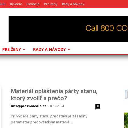
azín
Bývanie
Financie
Pre ženy
Rady a Návody
PRE ŽENY
RADY A NÁVODY
Materiál opláštenia párty stanu,
ktorý zvoliť a prečo?
info@press-media.cz
-
8.12.2024
0
Pri výbere párty stanu predstavuje zásadný
parameter predovšetkým materiál...