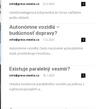
info@press-media.cz
-
22.3.2023
0
Umelá inteligencia (UI) preniká do čoraz väčšieho
počtu oblastí...
Autonómne vozidlá –
budúcnosť dopravy?
info@press-media.cz
-
17.2.2023
0
Autonómne vozidlá, často nazývané aj bezpilotné
autá, predstavujú revolúciu...
Existuje paralelný vesmír?
info@press-media.cz
-
18.1.2023
0
Otázka existencie paralelného vesmíru je jednou z
najfascinujúcejších a...