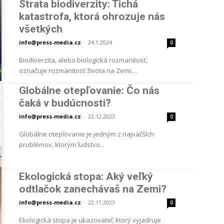
Strata biodiverzity: Tichá
katastrofa, ktorá ohrozuje nás
všetkých
info@press-media.cz
-
24.1.2024
0
Biodiverzita, alebo biologická rozmanitosť,
označuje rozmanitosť života na Zemi....
Globálne otepľovanie: Čo nás
čaká v budúcnosti?
info@press-media.cz
-
22.12.2023
0
Globálne otepľovanie je jedným z najväčších
problémov, ktorým ľudstvo...
Ekologická stopa: Aký veľký
odtlačok zanechávaš na Zemi?
info@press-media.cz
-
22.11.2023
0
Ekologická stopa je ukazovateľ, ktorý vyjadruje