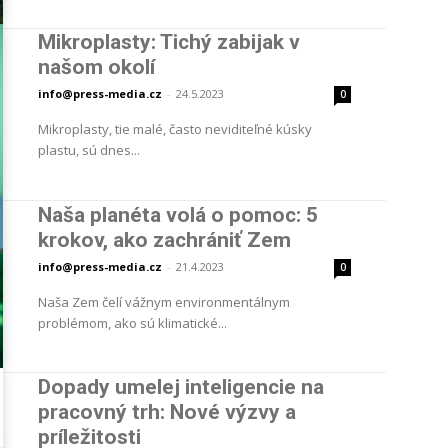
Mikroplasty: Tichý zabijak v
našom okolí
info@press-media.cz
-
24.5.2023
0
Mikroplasty, tie malé, často neviditeľné kúsky
plastu, sú dnes...
Naša planéta volá o pomoc: 5
krokov, ako zachrániť Zem
info@press-media.cz
-
21.4.2023
0
Naša Zem čelí vážnym environmentálnym
problémom, ako sú klimatické...
Dopady umelej inteligencie na
pracovný trh: Nové výzvy a
príležitosti