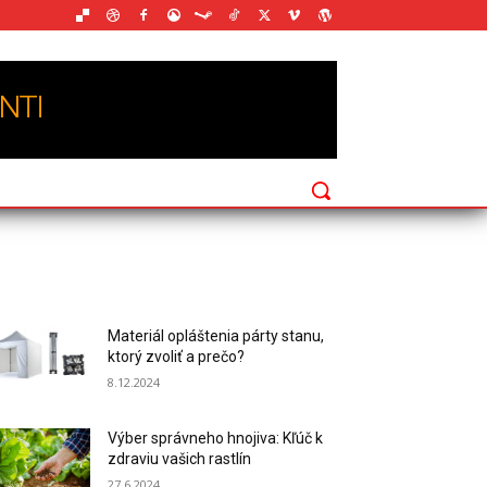
Materiál opláštenia párty stanu,
ktorý zvoliť a prečo?
8.12.2024
Výber správneho hnojiva: Kľúč k
zdraviu vašich rastlín
27.6.2024