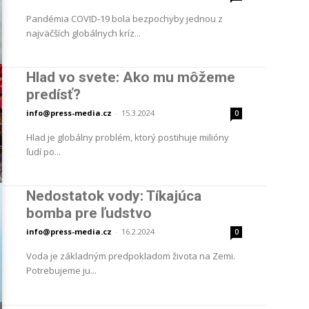
Pandémia COVID-19 bola bezpochyby jednou z
najväčších globálnych kríz...
Hlad vo svete: Ako mu môžeme
predísť?
info@press-media.cz
-
15.3.2024
0
Hlad je globálny problém, ktorý postihuje milióny
ľudí po...
Nedostatok vody: Tíkajúca
bomba pre ľudstvo
info@press-media.cz
-
16.2.2024
0
Voda je základným predpokladom života na Zemi.
Potrebujeme ju...