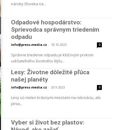
nároky človeka na...
Odpadové hospodárstvo:
Sprievodca správnym triedením
odpadu
info@press-media.cz
-
18.10.2023
0
Správne triedenie odpadu je kľúčovým prvkom
udržateľného životného štýlu...
Lesy: Životne dôležité pľúca
našej planéty
info@press-media.cz
-
20.9.2023
0
Lesy sú nielen krásnymi miestami na rekreáciu, ale
plnia...
Vyber si život bez plastov:
Návod, ako začať