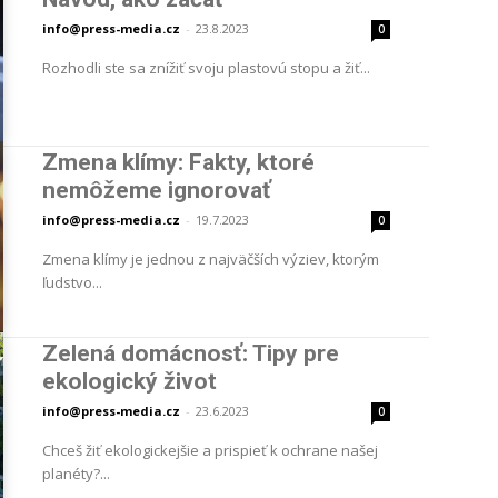
info@press-media.cz
-
23.8.2023
0
Rozhodli ste sa znížiť svoju plastovú stopu a žiť...
Zmena klímy: Fakty, ktoré
nemôžeme ignorovať
info@press-media.cz
-
19.7.2023
0
Zmena klímy je jednou z najväčších výziev, ktorým
ľudstvo...
Zelená domácnosť: Tipy pre
ekologický život
info@press-media.cz
-
23.6.2023
0
Chceš žiť ekologickejšie a prispieť k ochrane našej
planéty?...