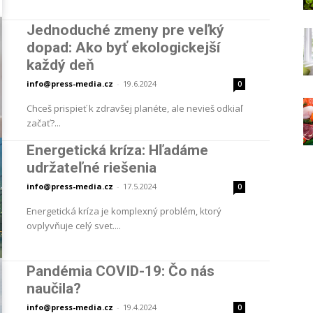
Jednoduché zmeny pre veľký
dopad: Ako byť ekologickejší
každý deň
info@press-media.cz
-
19.6.2024
0
Chceš prispieť k zdravšej planéte, ale nevieš odkiaľ
začať?...
Energetická kríza: Hľadáme
udržateľné riešenia
info@press-media.cz
-
17.5.2024
0
Energetická kríza je komplexný problém, ktorý
ovplyvňuje celý svet....
Pandémia COVID-19: Čo nás
naučila?
info@press-media.cz
-
19.4.2024
0