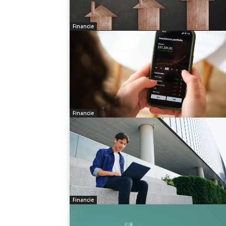
Financie
Financie
Financie