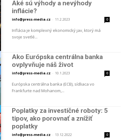
Aké sú výhody a nevýhody
inflácie?
info@press-media.cz
-
11.2.2023
0
Inflácia je komplexný ekonomický jav, ktorý má
svoje svetlé...
Ako Európska centrálna banka
ovplyvňuje náš život
info@press-media.cz
-
10.1.2023
0
Európska centrálna banka (ECB), sídliaca vo
Frankfurte nad Mohanom,...
Poplatky za investičné roboty: 5
tipov, ako porovnať a znížiť
poplatky
info@press-media.cz
-
13.12.2022
0