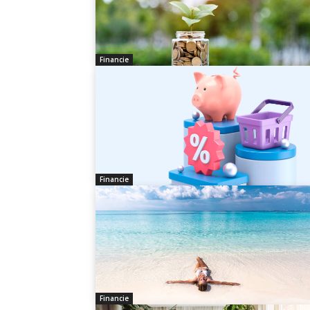
Financie
Financie
Financie