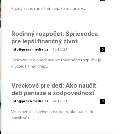
Každý z nás rád ušetrí nejaké to euro. A...
Rodinný rozpočet: Sprievodca
pre lepší finančný život
info@press-media.cz
-
15.4.2023
0
Zostavenie a dodržiavanie rodinného rozpočtu je
kľúčom k finančnej...
Vreckové pre deti: Ako naučiť
deti peniaze a zodpovednosť
info@press-media.cz
-
14.3.2023
0
Vreckové je skvelým nástrojom, ako naučiť deti
narábať s...