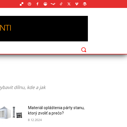
bavit dílnu, kde a jak
Materiál opláštenia párty stanu,
ktorý zvoliť a prečo?
8.12.2024