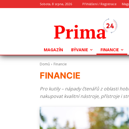
Sobota, 8 srpna, 2026
Přihlášení / Registrace
Mag
MAGAZÍN
BÝVANIE
FINANCIE
Domů
Financie
FINANCIE
Pro kutily – nápady čtenářů z oblasti hobb
nakupovat kvalitní nástroje, přístroje i s