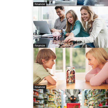
Financie
Financie
Financie