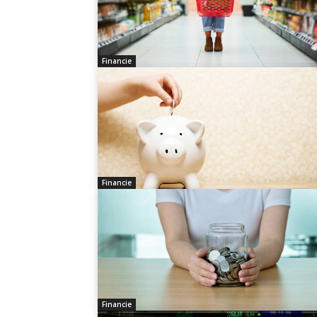
Financie
Financie
Financie