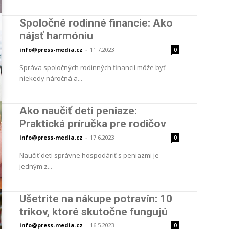
Spoločné rodinné financie: Ako
nájsť harmóniu
info@press-media.cz
-
11.7.2023
0
Správa spoločných rodinných financií môže byť
niekedy náročná a...
Ako naučiť deti peniaze:
Praktická príručka pre rodičov
info@press-media.cz
-
17.6.2023
0
Naučiť deti správne hospodáriť s peniazmi je
jedným z...
Ušetrite na nákupe potravín: 10
trikov, ktoré skutočne fungujú
info@press-media.cz
-
16.5.2023
0