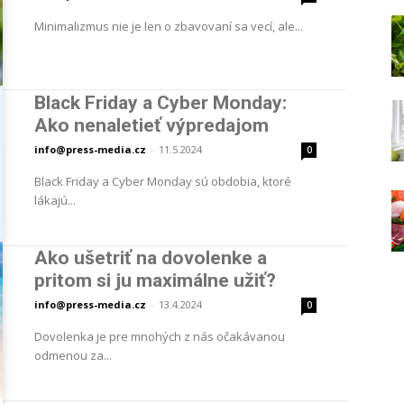
Minimalizmus nie je len o zbavovaní sa vecí, ale...
Black Friday a Cyber Monday:
Ako nenaletieť výpredajom
info@press-media.cz
-
11.5.2024
0
Black Friday a Cyber Monday sú obdobia, ktoré
lákajú...
Ako ušetriť na dovolenke a
pritom si ju maximálne užiť?
info@press-media.cz
-
13.4.2024
0
Dovolenka je pre mnohých z nás očakávanou
odmenou za...