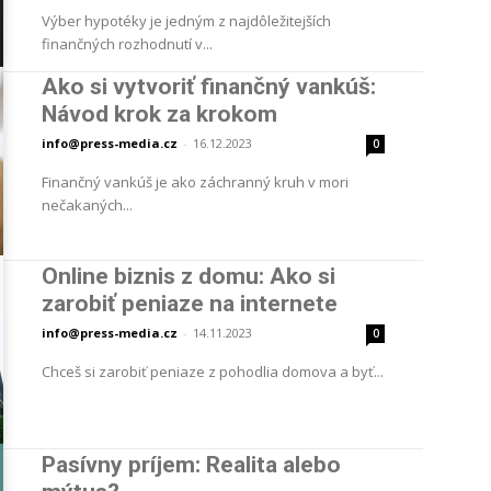
Výber hypotéky je jedným z najdôležitejších
finančných rozhodnutí v...
Ako si vytvoriť finančný vankúš:
Návod krok za krokom
info@press-media.cz
-
16.12.2023
0
Finančný vankúš je ako záchranný kruh v mori
nečakaných...
Online biznis z domu: Ako si
zarobiť peniaze na internete
info@press-media.cz
-
14.11.2023
0
Chceš si zarobiť peniaze z pohodlia domova a byť...
Pasívny príjem: Realita alebo