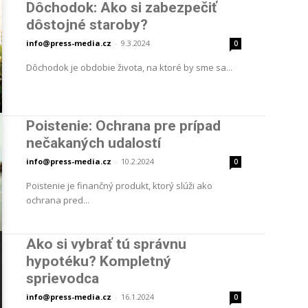
Dôchodok: Ako si zabezpečiť
dôstojné staroby?
info@press-media.cz
-
9.3.2024
0
Dôchodok je obdobie života, na ktoré by sme sa...
Poistenie: Ochrana pre prípad
nečakaných udalostí
info@press-media.cz
-
10.2.2024
0
Poistenie je finančný produkt, ktorý slúži ako
ochrana pred...
Ako si vybrať tú správnu
hypotéku? Kompletný
sprievodca
info@press-media.cz
-
16.1.2024
0