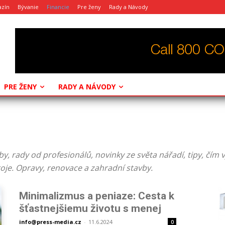
azín
Bývanie
Financie
Pre ženy
Rady a Návody
PRE ŽENY
RADY A NÁVODY
y, rady od profesionálů, novinky ze světa nářadí, tipy, čím vy
troje. Opravy, renovace a zahradní stavby.
Minimalizmus a peniaze: Cesta k
šťastnejšiemu životu s menej
info@press-media.cz
-
11.6.2024
0