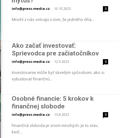
mýtus?
info@press-media.cz
-
10.10.2023
0
Mnohí z nás snívajú o tom, že jedného dňa...
Ako začať investovať:
Sprievodca pre začiatočníkov
info@press-media.cz
-
12.9.2023
0
Investovanie môže byť skvelým spôsobom, ako si
vybudovať finančnú...
Osobné financie: 5 krokov k
finančnej slobode
info@press-media.cz
-
15.8.2023
0
Finančná sloboda je snom mnohých. Je to stav,
keď...