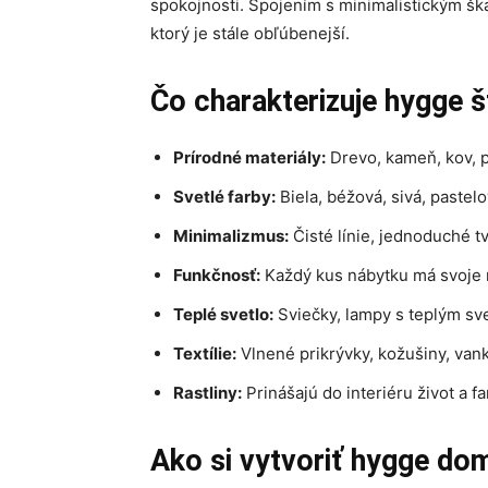
spokojnosti. Spojením s minimalistickým šk
ktorý je stále obľúbenejší.
Čo charakterizuje hygge š
Prírodné materiály:
Drevo, kameň, kov, pr
Svetlé farby:
Biela, béžová, sivá, pastel
Minimalizmus:
Čisté línie, jednoduché t
Funkčnosť:
Každý kus nábytku má svoje m
Teplé svetlo:
Sviečky, lampy s teplým sv
Textílie:
Vlnené prikrývky, kožušiny, vank
Rastliny:
Prinášajú do interiéru život a fa
Ako si vytvoriť hygge do