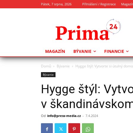
Pátek, 7 srpna, 2026
Přihlášení / Registrace
Magazí
MAGAZÍN
BÝVANIE
FINANCIE
Domů
Bývanie
Hygge štýl: Vytvorte si útulný dom
Bývanie
Hygge štýl: Vytv
v škandinávskom
Od
info@press-media.cz
-
7.4.2024