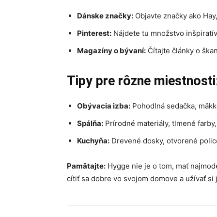
Dánske značky:
Objavte značky ako Hay,
Pinterest:
Nájdete tu množstvo inšpiratív
Magazíny o bývaní:
Čítajte články o ška
Tipy pre rôzne miestnosti
Obývacia izba:
Pohodlná sedačka, mäkké
Spálňa:
Prírodné materiály, tlmené farby
Kuchyňa:
Drevené dosky, otvorené police
Pamätajte:
Hygge nie je o tom, mať najmoder
cítiť sa dobre vo svojom domove a užívať si