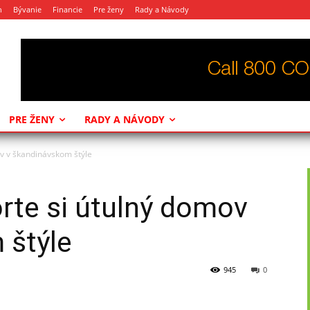
n
Bývanie
Financie
Pre ženy
Rady a Návody
PRE ŽENY
RADY A NÁVODY
ov v škandinávskom štýle
orte si útulný domov
 štýle
945
0