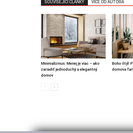
SOUVISEJÍCÍ ČLÁNKY
VÍCE OD AUTORA
Minimalizmus: Menej je viac – ako
Boho štýl: 
zariadiť jednoduchý a elegantný
domova farb
domov