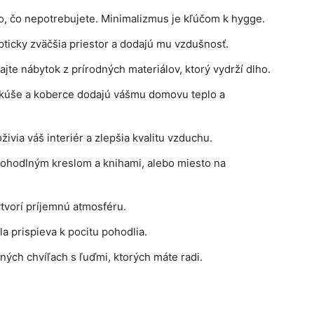
, čo nepotrebujete. Minimalizmus je kľúčom k hygge.
pticky zväčšia priestor a dodajú mu vzdušnosť.
jte nábytok z prírodných materiálov, ktorý vydrží dlho.
kúše a koberce dodajú vášmu domovu teplo a
živia váš interiér a zlepšia kvalitu vzduchu.
 pohodlným kreslom a knihami, alebo miesto na
tvorí príjemnú atmosféru.
 prispieva k pocitu pohodlia.
ých chvíľach s ľuďmi, ktorých máte radi.