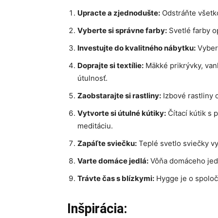
Upracte a zjednodušte:
Odstráňte všetko
Vyberte si správne farby:
Svetlé farby o
Investujte do kvalitného nábytku:
Vybera
Doprajte si textílie:
Mäkké prikrývky, van
útulnosť.
Zaobstarajte si rastliny:
Izbové rastliny o
Vytvorte si útulné kútiky:
Čítací kútik s
meditáciu.
Zapáľte sviečku:
Teplé svetlo sviečky vy
Varte domáce jedlá:
Vôňa domáceho jedla
Trávte čas s blízkymi:
Hygge je o spoločn
Inšpirácia: