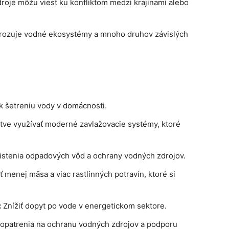
je môžu viesť ku konfliktom medzi krajinami alebo
rozuje vodné ekosystémy a mnoho druhov závislých
k šetreniu vody v domácnosti.
ve využívať moderné zavlažovacie systémy, ktoré
istenia odpadových vôd a ochrany vodných zdrojov.
menej mäsa a viac rastlinných potravín, ktoré si
:
Znížiť dopyt po vode v energetickom sektore.
 opatrenia na ochranu vodných zdrojov a podporu