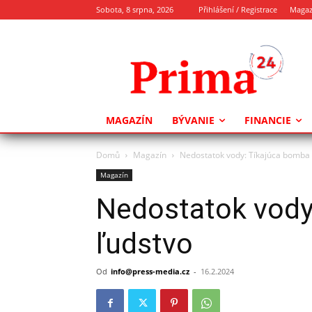
Sobota, 8 srpna, 2026
Přihlášení / Registrace
Magaz
MAGAZÍN
BÝVANIE
FINANCIE
Domů
Magazín
Nedostatok vody: Tíkajúca bomba 
Magazín
Nedostatok vody
ľudstvo
Od
info@press-media.cz
-
16.2.2024