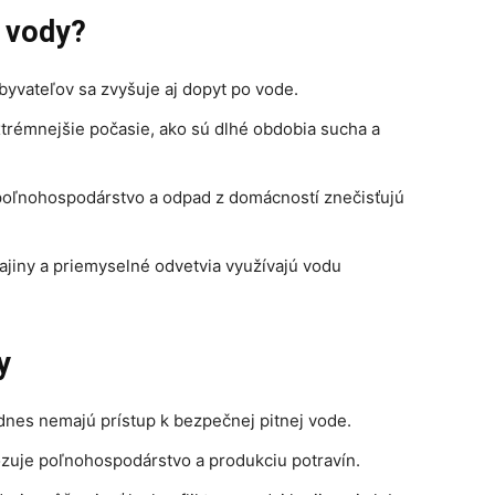
 vody?
yvateľov sa zvyšuje aj dopyt po vode.
rémnejšie počasie, ako sú dlhé obdobia sucha a
poľnohospodárstvo a odpad z domácností znečisťujú
jiny a priemyselné odvetvia využívajú vodu
y
 dnes nemajú prístup k bezpečnej pitnej vode.
zuje poľnohospodárstvo a produkciu potravín.