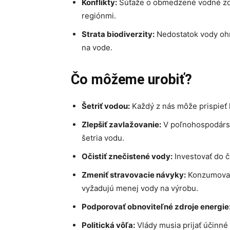
Konflikty:
Súťaže o obmedzené vodné zdro
regiónmi.
Strata biodiverzity:
Nedostatok vody oh
na vode.
Čo môžeme urobiť?
Šetriť vodou:
Každý z nás môže prispieť 
Zlepšiť zavlažovanie:
V poľnohospodárst
šetria vodu.
Očistiť znečistené vody:
Investovať do č
Zmeniť stravovacie návyky:
Konzumovať 
vyžadujú menej vody na výrobu.
Podporovať obnoviteľné zdroje energie
Politická vôľa:
Vlády musia prijať účinné