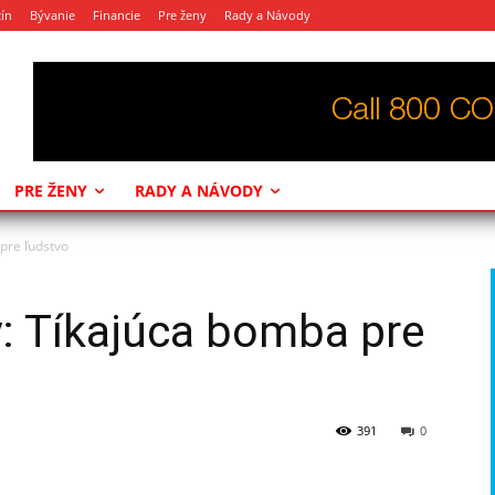
ín
Bývanie
Financie
Pre ženy
Rady a Návody
PRE ŽENY
RADY A NÁVODY
pre ľudstvo
: Tíkajúca bomba pre
391
0