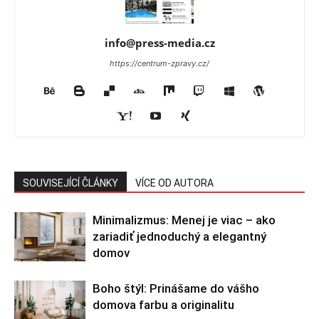
info@press-media.cz
https://centrum-zpravy.cz/
SOUVISEJÍCÍ ČLÁNKY
VÍCE OD AUTORA
Minimalizmus: Menej je viac – ako
zariadiť jednoduchý a elegantný
domov
Boho štýl: Prinášame do vášho
domova farbu a originalitu