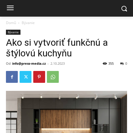
Domů
Bývanie
Bývanie
Ako si vytvoriť funkčnú a
štýlovú kuchyňu
Od
info@press-media.cz
-
2.10.2023
355
0