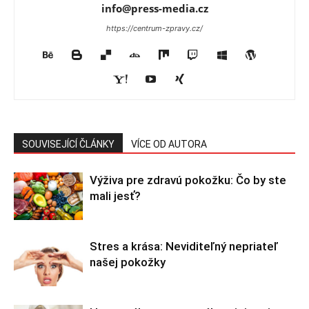
info@press-media.cz
https://centrum-zpravy.cz/
SOUVISEJÍCÍ ČLÁNKY
VÍCE OD AUTORA
Výživa pre zdravú pokožku: Čo by ste
mali jesť?
Stres a krása: Neviditeľný nepriateľ
našej pokožky