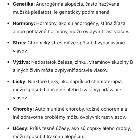
Genetika:
Androgénna alopécia, často nazývaná
mužská plešatosť, je geneticky podmienená.
Hormóny:
Hormóny, ako sú androgény, štítna žľaza
alebo pohlavné hormóny, môžu ovplyvniť rast vlasov.
Stres:
Chronický stres môže spôsobiť vypadávanie
vlasov.
Výživa:
Nedostatok železa, zinku, vitamínov skupiny B
a iných živín môže ovplyvniť zdravie vlasov.
Lieky:
Niektoré lieky, ako napríklad chemoterapia,
môžu spôsobiť dočasné alebo trvalé vypadávanie
vlasov.
Choroby:
Autoimunitné choroby, kožné ochorenia a
iné zdravotné problémy môžu ovplyvniť rast vlasov.
Účesy:
Príliš tesné účesy, ako sú copíky alebo drdoly,
môžu spôsobiť trakčnú alopéciu.