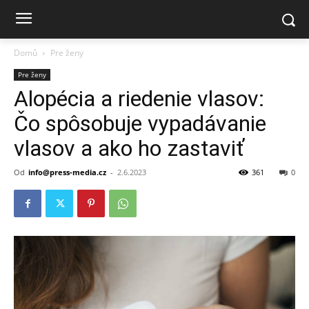
Domů
Pre ženy
Pre ženy
Alopécia a riedenie vlasov:
Čo spôsobuje vypadávanie
vlasov a ako ho zastaviť
Od
info@press-media.cz
-
2.6.2023
361
0