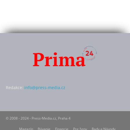
Redakce:
info@press-media.cz
© 2008 - 2024 - Press-Media.cz, Praha 4
Magazín
Bývanie
Financie
Pre ženy
Rady a Návody