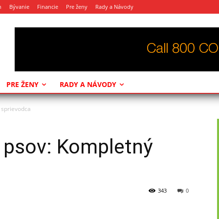
n
Bývanie
Financie
Pre ženy
Rady a Návody
PRE ŽENY
RADY A NÁVODY
 sprievodca
e psov: Kompletný
343
0