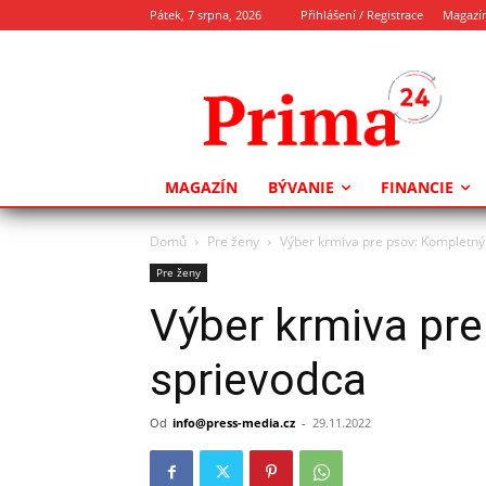
Pátek, 7 srpna, 2026
Přihlášení / Registrace
Magazí
MAGAZÍN
BÝVANIE
FINANCIE
Domů
Pre ženy
Výber krmiva pre psov: Kompletný
Pre ženy
Výber krmiva pr
sprievodca
Od
info@press-media.cz
-
29.11.2022