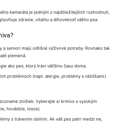
ho kamaráta je jedným z najdôležitejších rozhodnutí,
plyvňuje zdravie, vitalitu a dlhovekosť vášho psa.
miva?
y a seniori majú odlišné výživové potreby. Rovnako tak
malé plemená.
gie ako pes, ktorý trávi väčšinu času doma.
ých problémoch (napr. alergie, problémy s obličkami)
zozname zložiek. Vyberajte si krmivo s vysokým
e, hovädzie, losos).
émy s trávením obilnín. Ak váš pes patrí medzi ne,