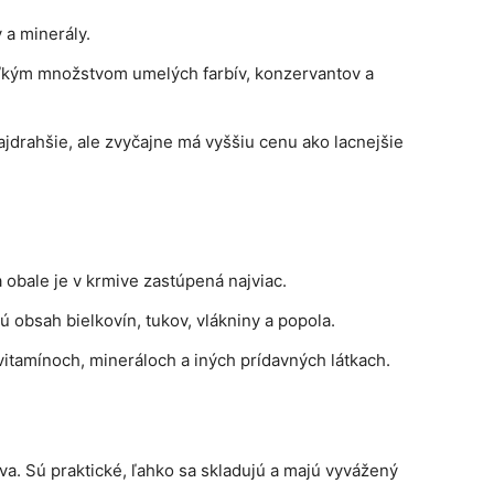
 a minerály.
ľkým množstvom umelých farbív, konzervantov a
jdrahšie, ale zvyčajne má vyššiu cenu ako lacnejšie
obale je v krmive zastúpená najviac.
 obsah bielkovín, tukov, vlákniny a popola.
vitamínoch, mineráloch a iných prídavných látkach.
va. Sú praktické, ľahko sa skladujú a majú vyvážený