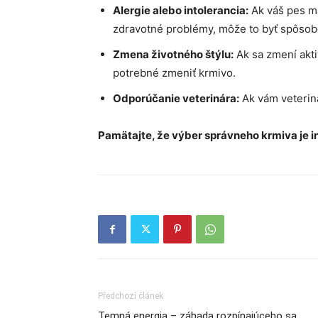
Alergie alebo intolerancia:
Ak váš pes má
zdravotné problémy, môže to byť spôs
Zmena životného štýlu:
Ak sa zmení akti
potrebné zmeniť krmivo.
Odporúčanie veterinára:
Ak vám veteriná
Pamätajte, že výber správneho krmiva je in
Předchozí článek
Temná energia – záhada rozpínajúceho sa