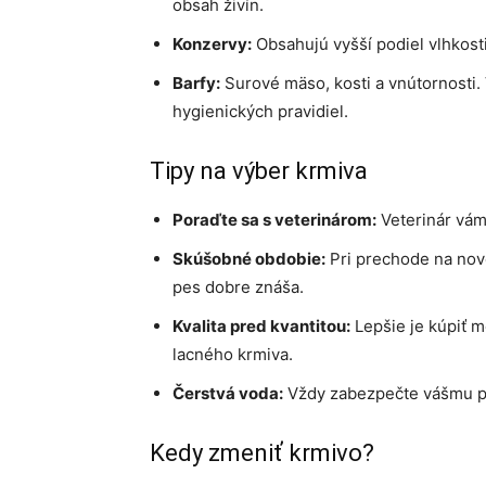
obsah živín.
Konzervy:
Obsahujú vyšší podiel vlhkost
Barfy:
Surové mäso, kosti a vnútornosti. 
hygienických pravidiel.
Tipy na výber krmiva
Poraďte sa s veterinárom:
Veterinár vám 
Skúšobné obdobie:
Pri prechode na nové
pes dobre znáša.
Kvalita pred kvantitou:
Lepšie je kúpiť m
lacného krmiva.
Čerstvá voda:
Vždy zabezpečte vášmu ps
Kedy zmeniť krmivo?