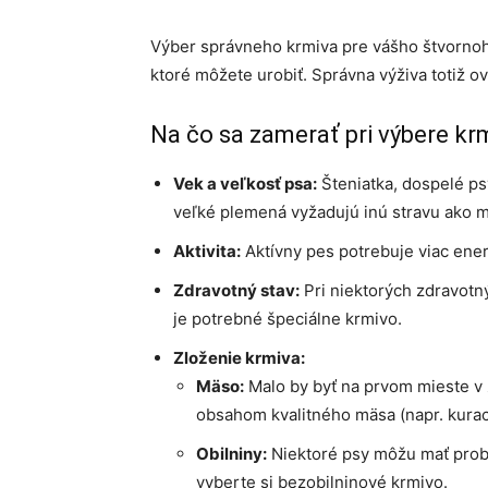
Výber správneho krmiva pre vášho štvornohé
ktoré môžete urobiť. Správna výživa totiž ov
Na čo sa zamerať pri výbere kr
Vek a veľkosť psa:
Šteniatka, dospelé ps
veľké plemená vyžadujú inú stravu ako 
Aktivita:
Aktívny pes potrebuje viac ener
Zdravotný stav:
Pri niektorých zdravotn
je potrebné špeciálne krmivo.
Zloženie krmiva:
Mäso:
Malo by byť na prvom mieste v 
obsahom kvalitného mäsa (napr. kuraci
Obilniny:
Niektoré psy môžu mať probl
vyberte si bezobilninové krmivo.