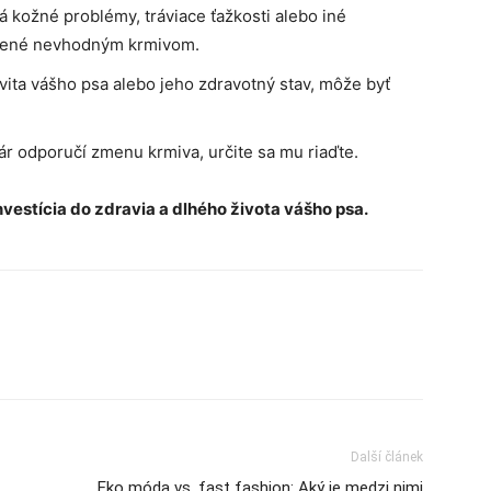
 kožné problémy, tráviace ťažkosti alebo iné
obené nevhodným krmivom.
vita vášho psa alebo jeho zdravotný stav, môže byť
r odporučí zmenu krmiva, určite sa mu riaďte.
vestícia do zdravia a dlhého života vášho psa.
Další článek
Eko móda vs. fast fashion: Aký je medzi nimi